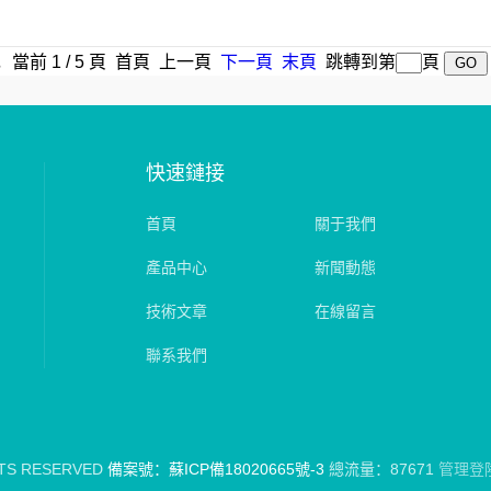
，當前 1 / 5 頁 首頁 上一頁
下一頁
末頁
跳轉到第
頁
快速鏈接
首頁
關于我們
產品中心
新聞動態
技術文章
在線留言
聯系我們
S RESERVED
備案號：蘇ICP備18020665號-3
總流量：87671
管理登