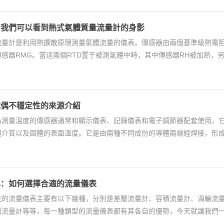
中我們可以看到熱式氣體質量流量計的身影
量計是利用熱擴散原理測量氣體流量的儀表。傳感器由兩個基準級熱電阻(
感器RMG。當這兩個RTD置于被測氣體中時，其中傳感器RH被加熱，
...
電偶不穩定性的來源介紹
測量溫度的傳感器通常和顯示儀表、記錄儀表和電子調節器配套使用，它可
體介質以及固體的表面溫度。它是由兩種不同成份的導體兩端經焊接，形
溫差時，就...
比：如何選擇合適的流量儀表
見的流量儀表主要有以下幾種，分別是差壓流量計、容積流量計、渦輪流
利流量計等等，每一種類型的流量儀表都有其各自的優勢，今天就讓我們一
體的體積流速，...