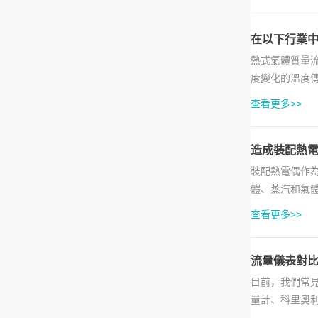
在以下行業
熱式氣體質量流
度變化的溫度傳
的增加，氣流帶走
查看更多>>
造成裝配熱
裝配熱電偶作為
體、蒸汽和氣
端和參比端存在
查看更多>>
流量儀表對
目前，我們常
量計、科里奧
于測量液體或氣