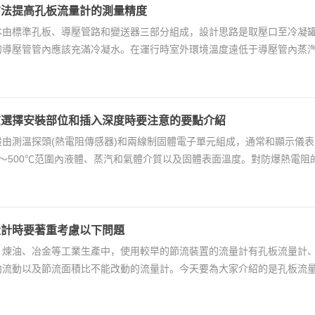
方法提高孔板流量計的測量精度
本由標準孔板、導壓管路和變送器三部分組成，設計思路是取壓口至冷凝
的導壓管管內應該充滿冷凝水。在運行時室外環境溫度遠低于導壓管內蒸
過以下方法提高...
在選擇安裝部位和插入深度時要注意的要點介紹
般由測溫探頭(熱電阻傳感器)和兩線制固體電子單元組成，通常和顯示儀
0～500℃范圍內液體、蒸汽和氣體介質以及固體表面溫度。對防爆熱電
行和生產操...
量計時要著重考慮以下問題
、煉油、冶金等工業生產中，使用較早的節流裝置的流量計有孔板流量計
向流動以及節流面積比不能改動的流量計。今天要為大家介紹的是孔板流
度變送器及壓力...