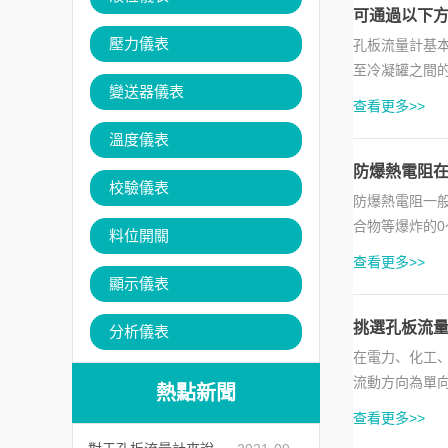
可通過以下
壓力儀表
孔板流量計基
至冷凝罐之間
變送器儀表
成冷凝水。可通
查看更多>>
溫度儀表
防爆熱電阻
校驗儀表
防爆熱電阻一
合物等爆炸的
料位開關
且不影響設備運
查看更多>>
顯示儀表
挑選孔板流
分析儀表
在電力、化工
流動方向為單
熱點新聞
差壓變送器、溫
查看更多>>