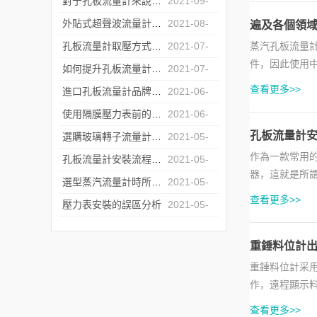
對于孔板流量計來說怎么樣的安裝才是正確的？
2021-09-
07
外貼式超聲波流量計的常見故障處理方法
2021-08-
遍及各個領域
20
孔板流量計取壓方式的選擇
2021-07-
蒸汽孔板流量
件，因此使用
23
如何提升孔板流量計運行中的重復性
2021-07-
汽、氣體和液體
查看更多>>
06
進口孔板流量計品牌商遇冷背后的原因深究
2021-06-
17
使用隔膜壓力表前的檢定工作不能少
2021-06-
孔板流量計安
04
選購玻璃轉子流量計時所需要注意的問題介紹
2021-05-
作為一款常用
26
孔板流量計安裝流程中對直管段的要求
2021-05-
器，這就是所
17
選型蒸汽流量計時所需要注意的問題介紹
2021-05-
量計的安裝我們
查看更多>>
12
壓力表安裝的誤區分析
2021-05-
07
重錘料位計
重錘料位計采
作，遠程顯示
量的理想儀表之
查看更多>>