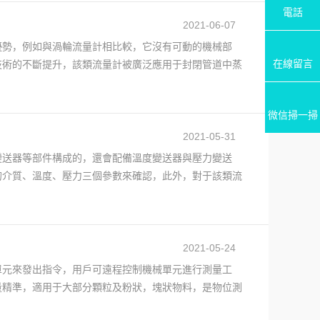
電話
2021-06-07
優勢，例如與渦輪流量計相比較，它沒有可動的機械部
在線留言
技術的不斷提升，該類流量計被廣泛應用于封閉管道中蒸
微信掃一掃
2021-05-31
變送器等部件構成的，還會配備溫度變送器與壓力變送
的介質、溫度、壓力三個參數來確認，此外，對于該類流
2021-05-24
單元來發出指令，用戶可遠程控制機械單元進行測量工
量精準，適用于大部分顆粒及粉狀，塊狀物料，是物位測