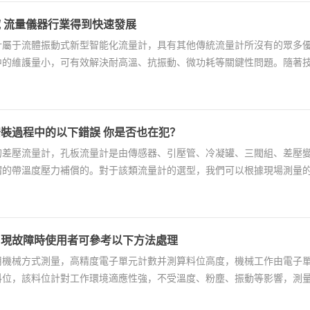
 流量儀器行業得到快速發展
計屬于流體振動式新型智能化流量計，具有其他傳統流量計所沒有的眾多
中的維護量小，可有效解決耐高溫、抗振動、微功耗等關鍵性問題。隨著
介質的質量流量和...
裝過程中的以下錯誤 你是否也在犯？
的差壓流量計，孔板流量計是由傳感器、引壓管、冷凝罐、三閥組、差壓
謂的帶溫度壓力補償的。對于該類流量計的選型，我們可以根據現場測量
需要根據介質的流...
出現故障時使用者可參考以下方法處理
用機械方式測量，高精度電子單元計數并測算料位高度，機械工作由電子
料位，該料位計對工作環境適應性強，不受溫度、粉塵、振動等影響，測
一。與其他測量裝...