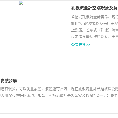
孔板流量計空跳現象及解
差壓式孔板流量計容易出現
計的“空跳"現象以及采用差
止對策。差壓式（孔板）流
標定諸多優點被廣泛應用于貿
查看更多>>
的安裝步驟
用途有很多，可以測量氣體，液體還有蒸汽，現在孔板流量計已經被廣泛
更大用途和更好的表現。那么，孔板流量計是怎么安裝的呢？D一步：我
證管道內的清潔...