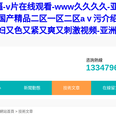
v片在线观看-www久久久久-亚
国产精品二区一区二区aⅴ污介绍
少妇又色又紧又爽又刺激视频-亚
咨詢熱線
133479
心
新聞動態
技術文章
在線留
網站首頁
>
技術文章