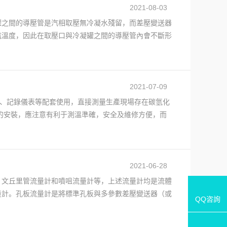
2021-08-03
罐之間的導壓管是汽相取壓無冷凝水殘留，而差壓變送器
汽溫度，因此在取壓口與冷凝罐之間的導壓管內會不斷形
2021-07-09
表、記錄儀表等配套使用，直接測量生產現場存在碳氫化
阻的安裝，應注意有利于測溫準確，安全及維修方便，而
2021-06-28
、文丘里管流量計和噴咀流量計等，上述流量計均是流體
量計。孔板流量計是將標準孔板與多參數差壓變送器（或
QQ咨詢