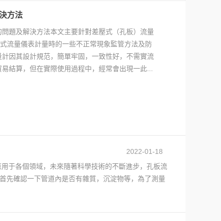
決方法
的問題及解決方法本文主要針對差壓式（孔板）流量
壓式流量儀表計量時的一些不正常現象監管方法及防
量計因其設計規范，簡單牢固，一致性好，不需實流
易結算，但在實際使用過程中，經常會出現一此...
2022-01-18
應用于各個領域，未來隨著科學技術的不斷進步，孔板流
們首先確認一下管道內是否有雜質，沉淀物等，為了測量