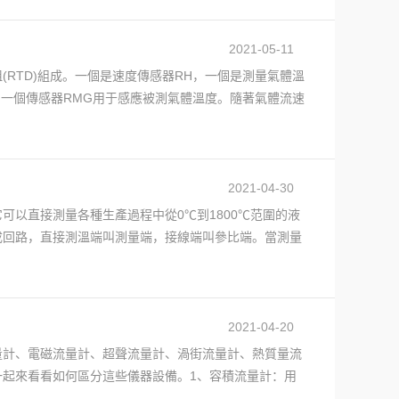
2021-05-11
RTD)組成。一個是速度傳感器RH，一個是測量氣體溫
另一個傳感器RMG用于感應被測氣體溫度。隨著氣體流速
2021-04-30
以直接測量各種生產過程中從0℃到1800℃范圍的液
成回路，直接測溫端叫測量端，接線端叫參比端。當測量
2021-04-20
量計、電磁流量計、超聲流量計、渦街流量計、熱質量流
起來看看如何區分這些儀器設備。1、容積流量計：用